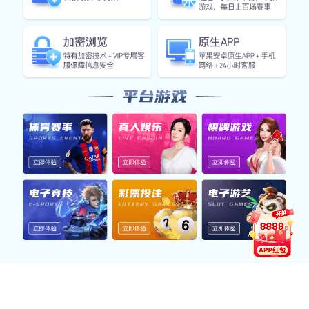
荣誉与奖项
澳门新京葡萄城入口 致力于为用户提供优质的体育赛事服
务，平台在安全合规、技术创新等领域屡获殊荣。
最具用户满意度平台
2023 年度安全认证奖